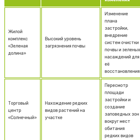
Изменение
плана
застройки,
Жилой
внедрение
комплекс
Высокий уровень
систем очистки
«Зеленая
загрязнения почвы
почвы и зелены
долина»
насаждений для
её
восстановления
Пересмотр
площади
застройки и
Торговый
Нахождение редких
создание
центр
видов растений на
заповедных зон
«Солнечный»
участке
вокруг мест
обитания
редких видов